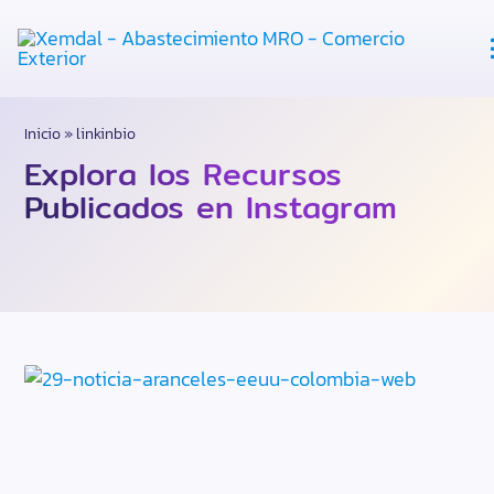
Abastecimiento
Inicio
»
linkinbio
Explora los Recursos
Tercerización
Publicados en Instagram
Recursos
Nosotros
Habla Con Expertos