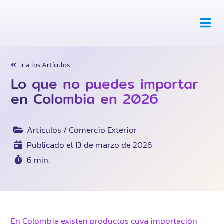
Toggl
Navig
Abastecimiento
Ir a los Artículos
Lo que no puedes importar
Tercerización
en Colombia en 2026
Recursos
Artículos / Comercio Exterior
Publicado el 13 de marzo de 2026
Nosotros
6 min.
Habla Con Expertos
En Colombia existen productos cuya importación