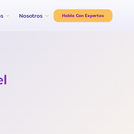
os
Nosotros
Habla Con Expertos
l