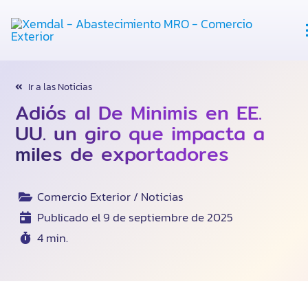
Abastecimiento
Ir a las Noticias
Adiós al De Minimis en EE.
Tercerización
UU. un giro que impacta a
miles de exportadores
Recursos
Comercio Exterior / Noticias
Nosotros
Publicado el 9 de septiembre de 2025
4 min.
Habla Con Expertos