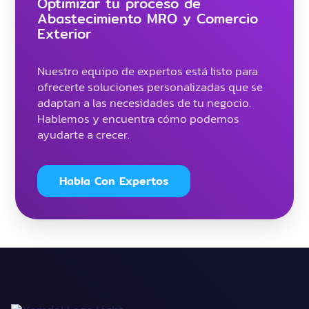
Optimizar tu proceso de
Abastecimiento MRO y Comercio
Exterior
Nuestro equipo de expertos está listo para
ofrecerte soluciones personalizadas que se
adaptan a las necesidades de tu negocio.
Hablemos y encuentra cómo podemos
ayudarte a crecer.
Habla Con Expertos
9 de septiembre de 2025
|
Categorías:
Comercio Exterior
,
Destacado Noticia
,
Noticias
|
Etiquetas:
Cumplimiento y
en
Regulaciones
|
Comentarios desactivados
Adiós
al
De
Minimis
en