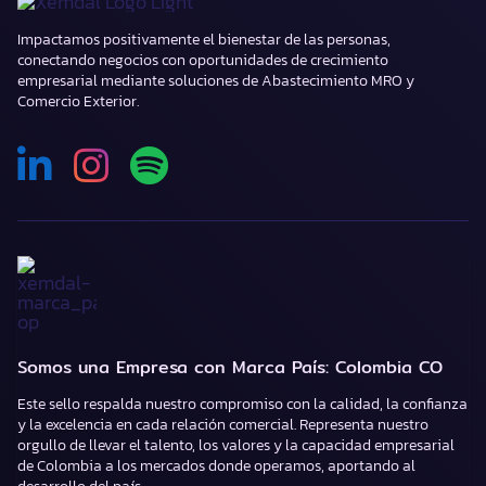
EE.
UU.
Impactamos positivamente el bienestar de las personas,
un
conectando negocios con oportunidades de crecimiento
giro
empresarial mediante soluciones de Abastecimiento MRO y
que
Comercio Exterior.
impacta
a
miles
de
exportadores
Somos una Empresa con Marca País: Colombia CO
Este sello respalda nuestro compromiso con la calidad, la confianza
y la excelencia en cada relación comercial. Representa nuestro
orgullo de llevar el talento, los valores y la capacidad empresarial
de Colombia a los mercados donde operamos, aportando al