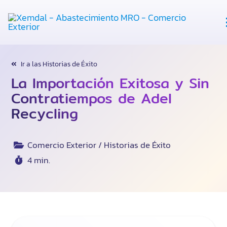
Abastecimiento
Ir a las Historias de Éxito
La Importación Exitosa y Sin
Tercerización
Contratiempos de Adel
Recycling
Recursos
Comercio Exterior / Historias de Éxito
Nosotros
4 min.
Habla Con Expertos